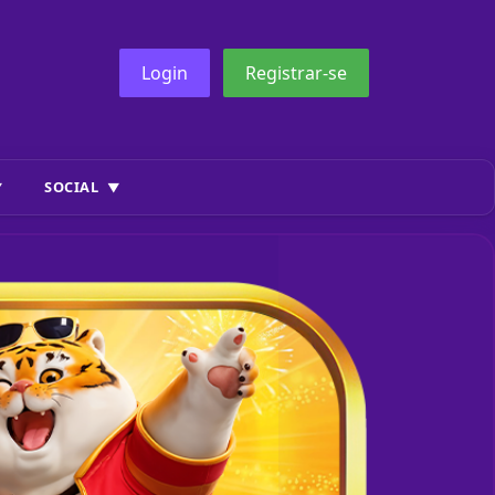
Login
Registrar-se
SOCIAL