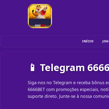
INÍCIO
JOG
📱 Telegram 666
Siga-nos no Telegram e receba bônus exc
6666BET com promoções especiais, notí
suporte direto. Junte-se à nossa comun