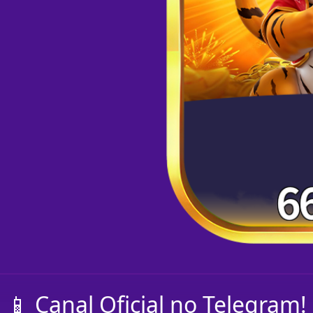
📱 Canal Oficial no Telegram!