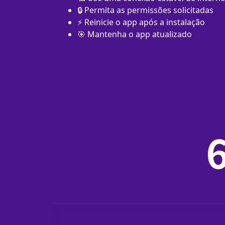
🔒 Permita as permissões solicitadas
⚡ Reinicie o app após a instalação
🎯 Mantenha o app atualizado