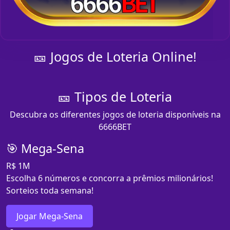
🎫 Jogos de Loteria Online!
🎫 Tipos de Loteria
Descubra os diferentes jogos de loteria disponíveis na
6666BET
🎯 Mega-Sena
R$ 1M
Escolha 6 números e concorra a prêmios milionários!
Sorteios toda semana!
Jogar Mega-Sena