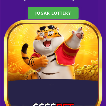
JOGAR LOTTERY