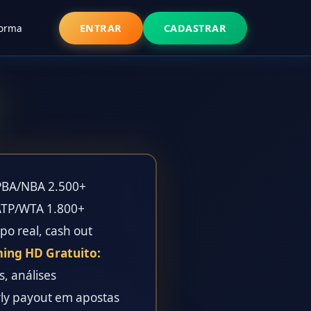
forma
ENTRAR
CADASTRAR
(PBA/NBA 2.500+
(ATP/WTA 1.800+
o real, cash out
ing HD Gratuito:
s, análises
ly payout em apostas