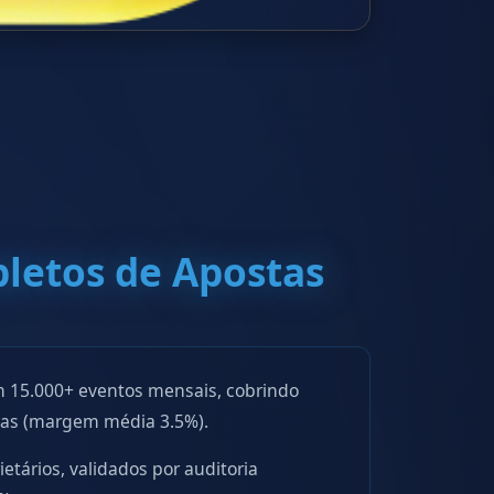
pletos de Apostas
 15.000+ eventos mensais, cobrindo
ivas (margem média 3.5%).
tários, validados por auditoria