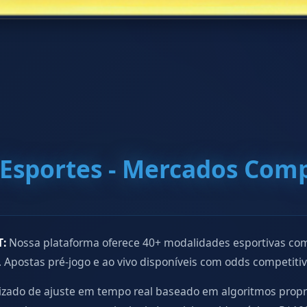
 Esportes - Mercados Com
T:
Nossa plataforma oferece 40+ modalidades esportivas com
s. Apostas pré-jogo e ao vivo disponíveis com odds competit
ado de ajuste em tempo real baseado em algoritmos proprie