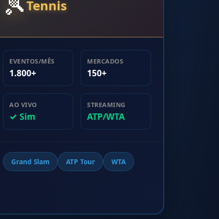
🎾
Tennis
EVENTOS/MÊS
MERCADOS
1.800+
150+
AO VIVO
STREAMING
✓ Sim
ATP/WTA
Grand Slam
ATP Tour
WTA