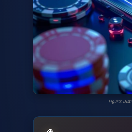
Figura: Dist