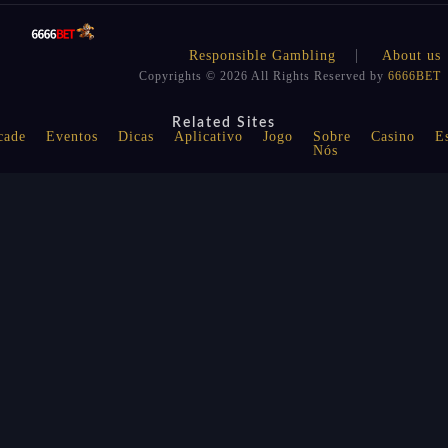
Responsible Gambling
About us
Copyrights © 2026 All Rights Reserved by
6666BET
Related Sites
cade
Eventos
Dicas
Aplicativo
Jogo
Sobre
Casino
E
Nós