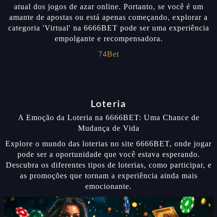
atual dos jogos de azar online. Portanto, se você é um
amante de apostas ou está apenas começando, explorar a
categoria 'Virtual' na 6666BET pode ser uma experiência
empolgante e recompensadora.
74Bet
Loteria
A Emoção da Loteria na 6666BET: Uma Chance de
Mudança de Vida
Explore o mundo das loterias no site 6666BET, onde jogar
pode ser a oportunidade que você estava esperando.
Descubra os diferentes tipos de loterias, como participar, e
as promoções que tornam a experiência ainda mais
emocionante.