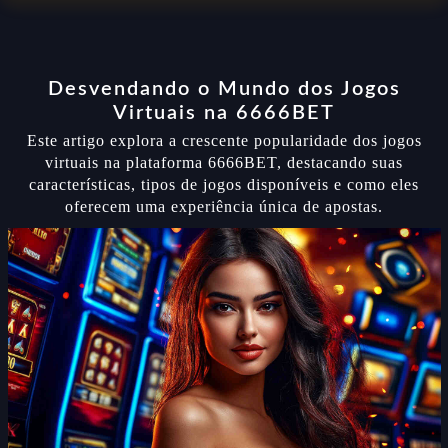
Desvendando o Mundo dos Jogos
Virtuais na 6666BET
Este artigo explora a crescente popularidade dos jogos
virtuais na plataforma 6666BET, destacando suas
características, tipos de jogos disponíveis e como eles
oferecem uma experiência única de apostas.